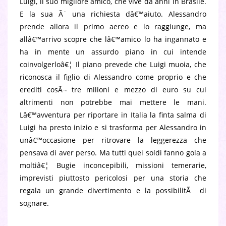
Luigi, il suo migliore amico, che vive da anni in Brasile.
E la sua Ã¨ una richiesta dâ€™aiuto. Alessandro
prende allora il primo aereo e lo raggiunge, ma
allâ€™arrivo scopre che lâ€™amico lo ha ingannato e
ha in mente un assurdo piano in cui intende
coinvolgerloâ€¦ Il piano prevede che Luigi muoia, che
riconosca il figlio di Alessandro come proprio e che
erediti cosÃ¬ tre milioni e mezzo di euro su cui
altrimenti non potrebbe mai mettere le mani.
Lâ€™avventura per riportare in Italia la finta salma di
Luigi ha presto inizio e si trasforma per Alessandro in
unâ€™occasione per ritrovare la leggerezza che
pensava di aver perso. Ma tutti quei soldi fanno gola a
moltiâ€¦ Bugie inconcepibili, missioni temerarie,
imprevisti piuttosto pericolosi per una storia che
regala un grande divertimento e la possibilitÃ di
sognare.