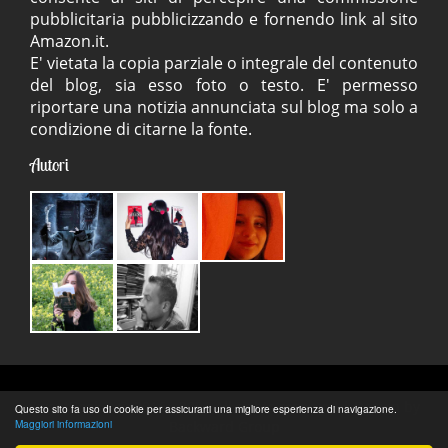
pubblicitaria pubblicizzando e fornendo link al sito
Amazon.it.
E' vietata la copia parziale o integrale del contenuto
del blog, sia esso foto o testo. E' permesso
riportare una notizia annunciata sul blog ma solo a
condizione di citarne la fonte.
Autori
SweetBook.it
© 2016 - 2026 All rights reserved | Design by
Questo sito fa uso di cookie per assicurarti una migliore esperienza di navigazione.
Maggiori informazioni
Backward Group